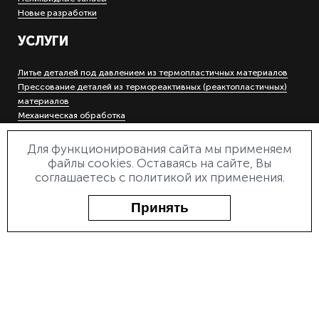
Новые разработки
УСЛУГИ
Литье деталей под давлением из термопластичных материалов
Прессование деталей из термореактивных (реактопластичных)
материалов
Механическая обработка
Холодная штамповка деталей на кривошипных прессах
Гальваническое покрытие металлов
Для функционирования сайта мы применяем
Инструментальное производство
файлы cookies. Оставаясь на сайте, Вы
Электроэрозионная прошивная и вырезная обработка
соглашаетесь с политикой их применения.
Лазерная маркировка и гравировка
Деревообработка
Принять
О ПРЕДПРИЯТИИ
О заводе
Документы