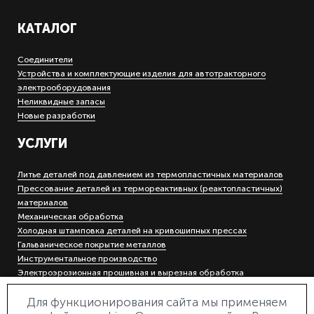
КАТАЛОГ
Соединители
Устройства и комплектующие изделия для автотракторного
электрооборудования
Неликвидные запасы
Новые разработки
УСЛУГИ
Литье деталей под давлением из термопластичных материалов
Прессование деталей из термореактивных (реактопластичных)
материалов
Механическая обработка
Холодная штамповка деталей на кривошипных прессах
Гальваническое покрытие металлов
Инструментальное производство
Электроэрозионная прошивная и вырезная обработка
Лазерная маркировка и гравировка
Для функционирования сайта мы применяем
Деревообработка