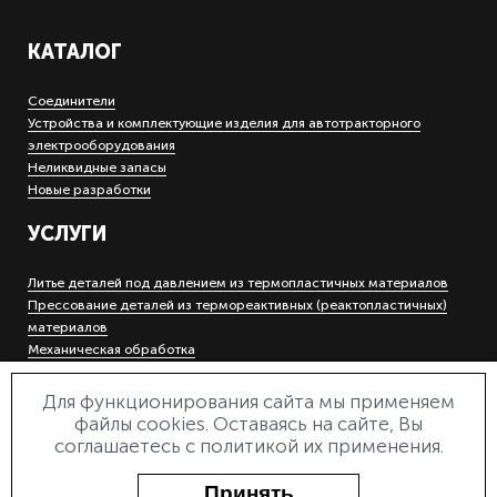
КАТАЛОГ
Соединители
Устройства и комплектующие изделия для автотракторного
электрооборудования
Неликвидные запасы
Новые разработки
УСЛУГИ
Литье деталей под давлением из термопластичных материалов
Прессование деталей из термореактивных (реактопластичных)
материалов
Механическая обработка
Холодная штамповка деталей на кривошипных прессах
Гальваническое покрытие металлов
Для функционирования сайта мы применяем
Инструментальное производство
файлы cookies. Оставаясь на сайте, Вы
Электроэрозионная прошивная и вырезная обработка
соглашаетесь с политикой их применения.
Лазерная маркировка и гравировка
Деревообработка
Принять