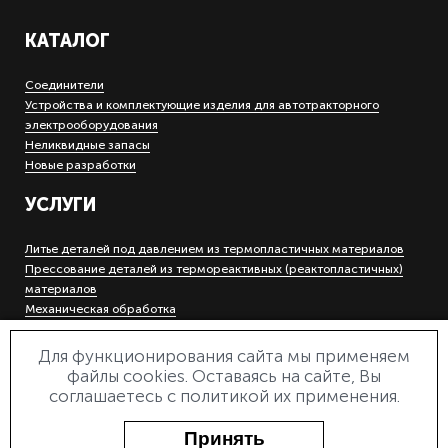
КАТАЛОГ
Соединители
Устройства и комплектующие изделия для автотракторного
электрооборудования
Неликвидные запасы
Новые разработки
УСЛУГИ
Литье деталей под давлением из термопластичных материалов
Прессование деталей из термореактивных (реактопластичных)
материалов
Механическая обработка
Холодная штамповка деталей на кривошипных прессах
Гальваническое покрытие металлов
Для функционирования сайта мы применяем
Инструментальное производство
файлы cookies. Оставаясь на сайте, Вы
Электроэрозионная прошивная и вырезная обработка
соглашаетесь с политикой их применения.
Лазерная маркировка и гравировка
Деревообработка
Принять