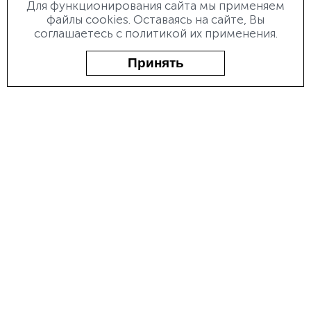
Гальваническое покрытие металлов
Для функционирования сайта мы применяем
Инструментальное производство
файлы cookies. Оставаясь на сайте, Вы
Электроэрозионная прошивная и вырезная обработка
соглашаетесь с политикой их применения.
Лазерная маркировка и гравировка
Деревообработка
Принять
О ПРЕДПРИЯТИИ
О заводе
Документы
425350, Республика Марий Эл, г. Козьмодемьянск,
ул.Гагарина, д. 10
Все права защищены © 2026.