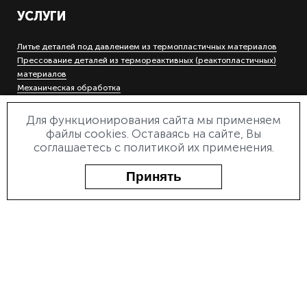
УСЛУГИ
Литье деталей под давлением из термопластичных материалов
Прессование деталей из термореактивных (реактопластичных)
материалов
Механическая обработка
Холодная штамповка деталей на кривошипных прессах
Гальваническое покрытие металлов
Для функционирования сайта мы применяем
Инструментальное производство
файлы cookies. Оставаясь на сайте, Вы
Электроэрозионная прошивная и вырезная обработка
соглашаетесь с политикой их применения.
Лазерная маркировка и гравировка
Деревообработка
Принять
О ПРЕДПРИЯТИИ
О заводе
Документы