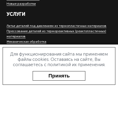
Новые разработки
УСЛУГИ
Литье деталей под давлением из термопластичных материалов
Прессование деталей из термореактивных (реактопластичных)
материалов
Механическая обработка
Холодная штамповка деталей на кривошипных прессах
Гальваническое покрытие металлов
Для функционирования сайта мы применяем
Инструментальное производство
файлы cookies. Оставаясь на сайте, Вы
Электроэрозионная прошивная и вырезная обработка
соглашаетесь с политикой их применения.
Лазерная маркировка и гравировка
Деревообработка
Принять
О ПРЕДПРИЯТИИ
О заводе
Документы