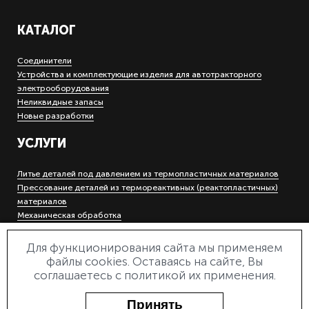
КАТАЛОГ
Соединители
Устройства и комплектующие изделия для автотракторного
электрооборудования
Неликвидные запасы
Новые разработки
УСЛУГИ
Литье деталей под давлением из термопластичных материалов
Прессование деталей из термореактивных (реактопластичных)
материалов
Механическая обработка
Холодная штамповка деталей на кривошипных прессах
Гальваническое покрытие металлов
Для функционирования сайта мы применяем
Инструментальное производство
файлы cookies. Оставаясь на сайте, Вы
Электроэрозионная прошивная и вырезная обработка
соглашаетесь с политикой их применения.
Лазерная маркировка и гравировка
Деревообработка
Принять