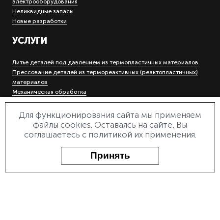
электрооборудования
Неликвидные запасы
Новые разработки
УСЛУГИ
Литье деталей под давлением из термопластичных материалов
Прессование деталей из термореактивных (реактопластичных)
материалов
Механическая обработка
Холодная штамповка деталей на кривошипных прессах
Гальваническое покрытие металлов
Для функционирования сайта мы применяем
Инструментальное производство
файлы cookies. Оставаясь на сайте, Вы
Электроэрозионная прошивная и вырезная обработка
соглашаетесь с политикой их применения.
Лазерная маркировка и гравировка
Деревообработка
Принять
О ПРЕДПРИЯТИИ
О заводе
Документы