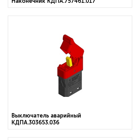
Наконечник КДПА.757461.017
Выключатель аварийный
КДПА.303653.036