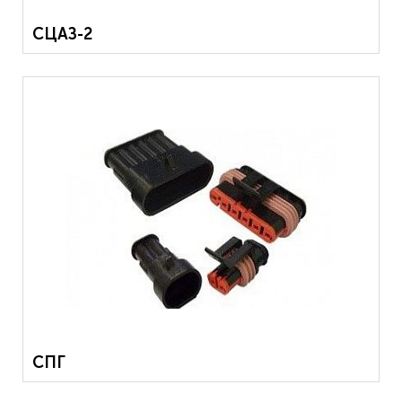
СЦАЗ-2
СПГ